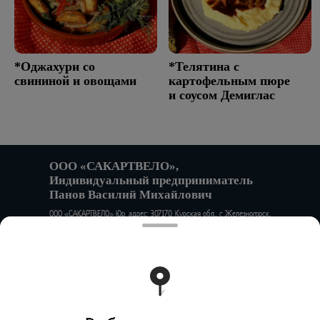
*Оджахури со
*Телятина с
свининой и овощами
картофельным пюре
и соусом Демиглас
ООО «САКАРТВЕЛО»,
Индивидуальный предприниматель
Панов Василий Михайлович
ООО «САКАРТВЕЛО» Юр. адрес: 307170, Курская обл., г. Железногорск,
ул. Алексеевский проезд, д.1А Факт. адрес: 302001, Орловская обл.,
г. Орел, ул. 1-я Посадская, д.24 ИНН 4633036940 КПП 463301001 ОГРН
1154633000224 Филиал Банка ВТБ (ПАО) в г. Воронеж р/с
40702810323510000037 к/сч 30101810100000000835 БИК
042007835
Работает на эффективном ядре
Foodpicásso
ver. 3.2