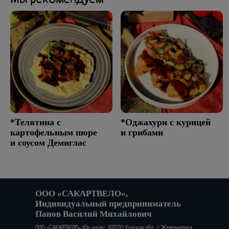
*Телятина с
*Оджахури с курицей
картофельным пюре
и грибами
и соусом Демиглас
ООО «САКАРТВЕЛО»,
Индивидуальный предприниматель
Панов Василий Михайлович
ООО «САКАРТВЕЛО» Юр. адрес: 307170, Курская обл., г. Железногорск,