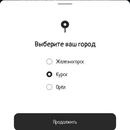
ул. Алексеевский проезд, д.1А Факт. адрес: 302001, Орловская обл.,
г. Орел, ул. 1-я Посадская, д.24 ИНН 4633036940 КПП 463301001 ОГРН
1154633000224 Филиал Банка ВТБ (ПАО) в г. Воронеж р/с
40702810323510000037 к/сч 30101810100000000835 БИК
042007835
Работает на эффективном ядре
Foodpicásso
ver. 3.2
Выберите ваш город
Политика конфиденциальности
Железногорск
Публичная оферта
Курск
Акции, скидки, кэшбэк − в нашем приложении!
Орёл
Пользуясь сайтом, вы даёте согласие на обработку
Мы используем куки.
файлов cookie вашего браузера и использование аналитических сервисов согласно
нашей
политике конфиденциальности
.
ОК