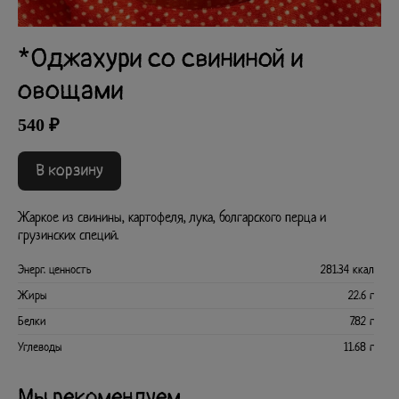
*Оджахури со свининой и
овощами
540 ₽
В корзину
Жаркое из свинины, картофеля, лука, болгарского перца и
грузинских специй.
Энерг. ценность
281.34 ккал
Жиры
22.6 г
Белки
7.82 г
Углеводы
11.68 г
Мы рекомендуем