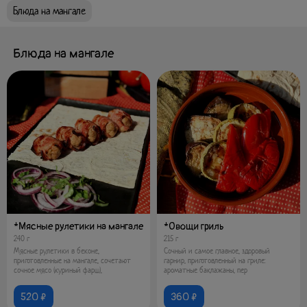
Блюда на мангале
Блюда на мангале
*Мясные рулетики на мангале
*Овощи гриль
240 г
215 г
Мясные рулетики в беконе,
Сочный и самое главное, здоровый
приготовленные на мангале, сочетают
гарнир, приготовленный на гриле:
сочное мясо (куриный фарш),
ароматные баклажаны, пер
520 ₽
360 ₽