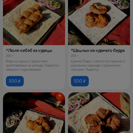
*Люля-кебаб из курицы
*Шашлык из куриного бедра
200 г
200 г
Фарш из курицы с пряностями,
Куриное бедро с золотистой корочкой в
приготовленный на шампуре. Подается с
фирменном маринаде с грузинскими
лавашом и маринованным
специями. Подается
500 ₽
500 ₽