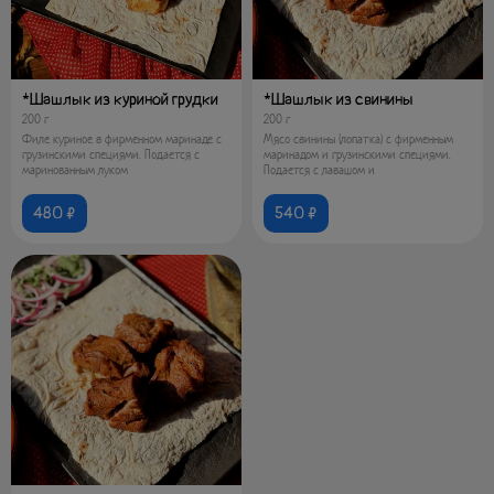
*Шашлык из куриной грудки
*Шашлык из свинины
200 г
200 г
Филе куриное в фирменном маринаде с
Мясо свинины (лопатка) с фирменным
грузинскими специями. Подается с
маринадом и грузинскими специями.
маринованным луком
Подается с лавашом и
480 ₽
540 ₽