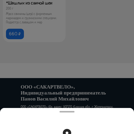
*Шашлык из свиной шеи
200 г
Мясо свинины (шея) с фирменным
маринадом и грузинскими специями.
Подается с лавашом и мар
660 ₽
ООО «САКАРТВЕЛО»,
Индивидуальный предприниматель
Панов Василий Михайлович
ООО «САКАРТВЕЛО» Юр. адрес: 307170, Курская обл., г. Железногорск,
ул. Алексеевский проезд, д.1А Факт. адрес: 302001, Орловская обл.,
г. Орел, ул. 1-я Посадская, д.24 ИНН 4633036940 КПП 463301001 ОГРН
1154633000224 Филиал Банка ВТБ (ПАО) в г. Воронеж р/с
40702810323510000037 к/сч 30101810100000000835 БИК
042007835