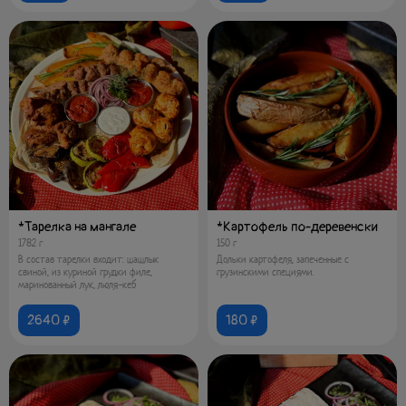
*Тарелка на мангале
*Картофель по-деревенски
1782 г
150 г
В состав тарелки входит: шашлык
Дольки картофеля, запеченные с
свиной, из куриной грудки филе,
грузинскими специями.
маринованный лук, люля-кеб
2640 ₽
180 ₽