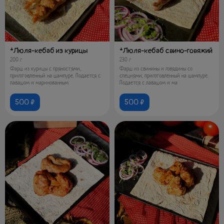
*Люля-кебаб из курицы
*Люля-кебаб свино-говяжий
200 г
230 г
Фарш из курицы с пряностями,
Фарш из свинины и говядины со
приготовленный на шампуре. Подается с
специями, приготовленный на шампуре.
лавашом и маринованным
Подается с лавашом и ма
500 ₽
500 ₽