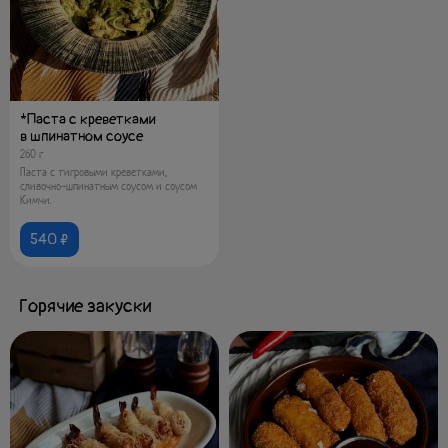
*Паста с креветками
в шпинатном соусе
260 г
Паста с тигровыми креветками,
сливочно-шпинатным соусом и соусом
Кимчи.
540 ₽
Горячие закуски