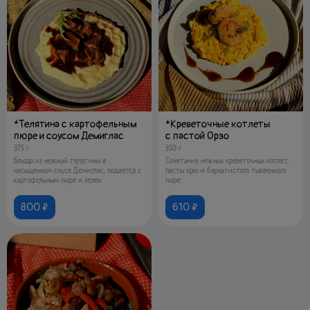
*Телятина с картофельным
*Креветочные котлеты
пюре и соусом Демиглас
с пастой Орзо
375 г
350 г
Блюдо из нежной телятины в
Сочетание нежных креветочных котлет,
насыщенном соусе Демиглас, подается с
пасты орзо и бархатистого тыквенного
картофельным пюре и зелен
пюре.
800 ₽
610 ₽