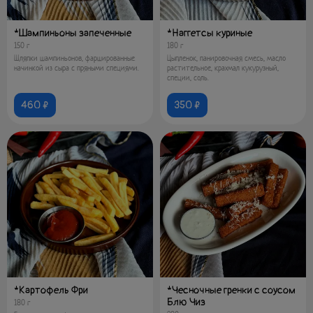
*Шампиньоны запеченные
*Наггетсы куриные
150 г
180 г
Шляпки шампиньонов, фаршированные
Цыпленок, панировочная смесь, масло
начинкой из сыра с пряными специями.
растительное, крахмал кукурузный,
специи, соль.
460 ₽
350 ₽
*Картофель Фри
*Чесночные гренки с соусом
Блю Чиз
180 г