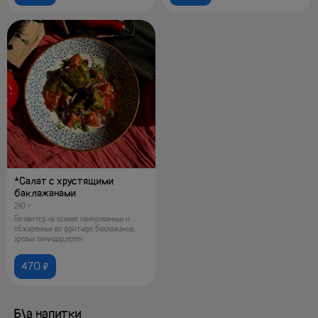
*Салат с хрустящими
баклажанами
240 г
Готовится на основе панированных и
обжаренных во фритюре баклажанов,
зрелых помидор,зелен
470 ₽
Б\а напитки