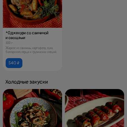
*Оджахури со свининой
и овощами
300 г
Жаркое из свинины, картофеля, лука,
болгарского перца и грузинских специй.
540 ₽
Холодные закуски