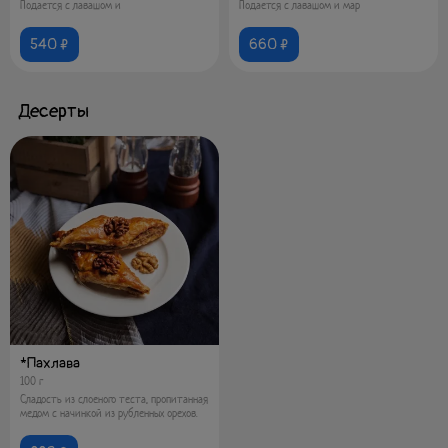
Подается с лавашом и
Подается с лавашом и мар
540 ₽
660 ₽
Десерты
*Пахлава
100 г
Сладость из слоеного теста, пропитанная
медом с начинкой из рубленных орехов.