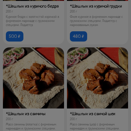
*Шашлык из куриного бедра
*Шашлык из куриной грудки
200 г
200 г
Куриное бедро с золотистой корочкой в
Филе куриное в фирменном маринаде с
фирменном маринаде с грузинскими
грузинскими специями. Подается с
специями. Подается
маринованным луком
500 ₽
480 ₽
*Шашлык из свинины
*Шашлык из свиной шеи
200 г
200 г
Мясо свинины (лопатка) с фирменным
Мясо свинины (шея) с фирменным
маринадом и грузинскими специями.
маринадом и грузинскими специями.