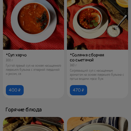
*Суп харчо
*Солянка сборная
со сметаной
300 г
360 г
Густой пряный суп на основе насыщенного
говяжьего бульона с отварной говядиной
Согревающий суп с насыщенным
и рисом, св
ароматом на основе говяжьего бульона с
пятью видами мяса: буж
400 ₽
470 ₽
Горячие блюда