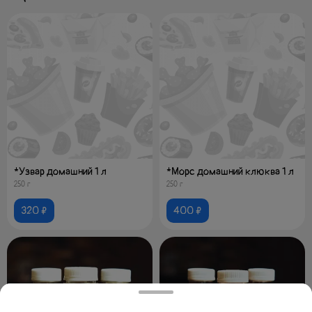
*Узвар домашний 1 л
*Морс домашний клюква 1 л
250 г
250 г
320 ₽
400 ₽