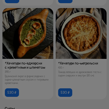
*Хачапури по-аджарски
*Хачапури по-мегрельски
с креветками и шпинатом
430 г
390 г
Тонкая лепешка из дрожжевого теста с
сыром снаружи и внутри (30 см).
Грузинский пирог в форме лодочки с
сырно-шпинатным соусом и тигровыми
креветками.
530 ₽
530 ₽
Супы