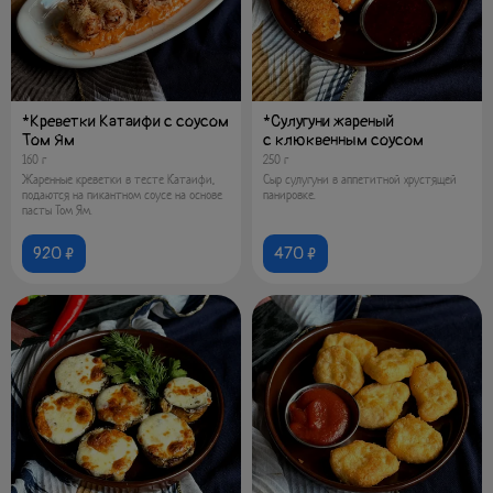
*Креветки Катаифи с соусом
*Сулугуни жареный
Том Ям
с клюквенным соусом
160 г
250 г
Жаренные креветки в тесте Катаифи,
Сыр сулугуни в аппетитной хрустящей
подаются на пикантном соусе на основе
панировке.
пасты Том Ям.
920 ₽
470 ₽