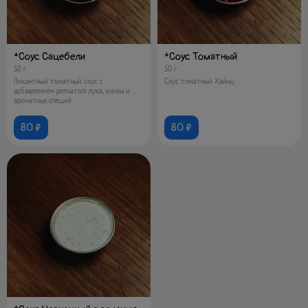
*Соус Сацебели
*Соус Томатный
50 г
50 г
Пикантный томатный соус с
Соус томатный Хайнц
добавлением репчатого лука, кинзы и
ароматных специй
80 ₽
80 ₽