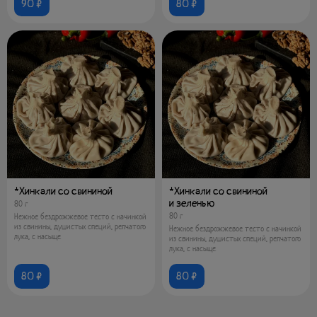
90 ₽
80 ₽
*Хинкали со свининой
*Хинкали со свининой
и зеленью
80 г
80 г
Нежное бездрожжевое тесто с начинкой
из свинины, душистых специй, репчатого
Нежное бездрожжевое тесто с начинкой
лука, с насыще
из свинины, душистых специй, репчатого
лука, с насыще
80 ₽
80 ₽