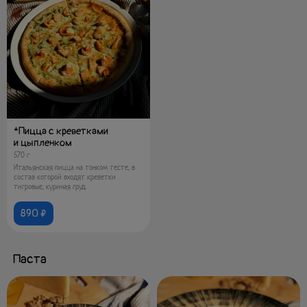
*Пицца с креветками
и цыпленком
570 г
Итальянская пицца на тонком тесте, в
состав которой входят креветки
тигровые, куриная груд
890 ₽
Паста