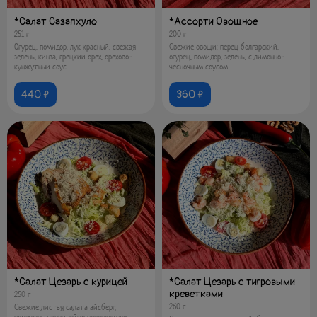
*Салат Сазапхуло
*Ассорти Овощное
251 г
200 г
Огурец, помидор, лук красный, свежая
Свежие овощи: перец болгарский,
зелень, кинза, грецкий орех, орехово-
огурец, помидор, зелень, с лимонно-
кунжутный соус.
чесночным соусом.
440 ₽
360 ₽
*Салат Цезарь с курицей
*Салат Цезарь с тигровыми
креветками
250 г
260 г
Свежие листья салата айсберг,
помидоры черри, яйцо перепелиное,