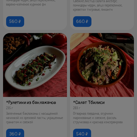
Свежие листья салата айсберг,
варено-копченое куриное фи
помидоры черри, яйцо перепелиное,
креветки тигровые, пикантн
560 ₽
660 ₽
*Рулетики из баклажанов
*Салат Тбилиси
235 г
283 г
Запеченные баклажаны с насыщенной
Отварная говядина, огурчики
начинкой из ореховой пасты, украшенные
маринованые и свежие, фасоль
гранатом и свежей
стручковая и красная консервирова
360 ₽
540 ₽