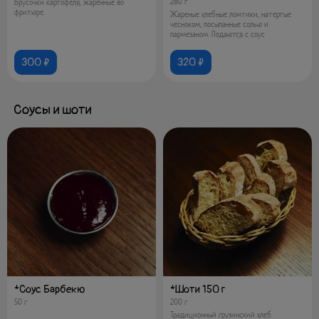
280 г
Брусочки картофеля, жаренные во
фритюре.
Жареные хлебные ломтики, натертые
чесноком, посыпанные солью и
пармезаном. Подаются с соус
300 ₽
320 ₽
Соусы и шоти
*Соус Барбекю
*Шоти 150 г
50 г
200 г
Традиционный грузинский хлеб.