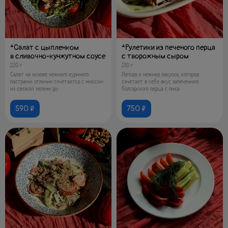
*Салат с цыпленком
*Рулетики из печеного перца
в сливочно-кунжутном соусе
с творожным сыром
220 г
210 г
Салат на основе нежного куриного
Легкая и нежная закуска, которая
пастрами отлично сочетается с миксом
сочетает в себе вкус запеченного
из свежей зелени (ру
болгарского перца с пика
590 ₽
750 ₽