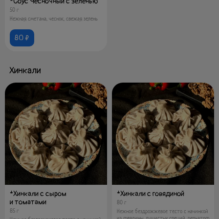
*Соус Чесночный с зеленью
50 г
Нежная сметана, чеснок, свежая зелень
80 ₽
Хинкали
*Хинкали с сыром
*Хинкали с говядиной
и томатами
80 г
85 г
Нежное бездрожжевое тесто с начинкой
из говядины, душистых специй, репчатого