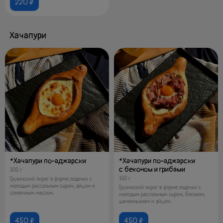
220 ₽
Хачапури
*Хачапури по-аджарски
*Хачапури по-аджарски
с беконом и грибами
300 г
350 г
Грузинский пирог в форме лодочки с
молодым рассольным сыром, яйцом и
Грузинский пирог в форме лодочки с
сливочным маслом.
молодым рассольным сыром, беконом,
шампиньонам и яйцом.
450 ₽
450 ₽