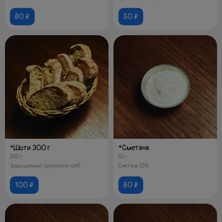
80 ₽
50 ₽
*Шоти 300 г
*Сметана
300 г
50 г
Традиционный грузинский хлеб.
Сметана 20%
100 ₽
80 ₽