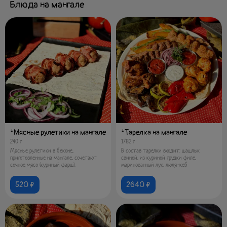
Блюда на мангале
*Мясные рулетики на мангале
*Тарелка на мангале
240 г
1782 г
Мясные рулетики в беконе,
В состав тарелки входит: шашлык
приготовленные на мангале, сочетают
свиной, из куриной грудки филе,
сочное мясо (куриный фарш),
маринованный лук, люля-кеб
520 ₽
2640 ₽