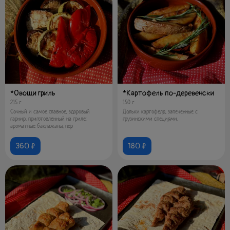
*Овощи гриль
*Картофель по-деревенски
215 г
150 г
Сочный и самое главное, здоровый
Дольки картофеля, запеченные с
гарнир, приготовленный на гриле:
грузинскими специями.
ароматные баклажаны, пер
360 ₽
180 ₽