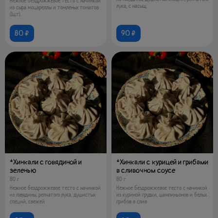
Нежное бездрожжевое тесто с начинкой
лука, с насыщ
из сыра моцареллы и томленых томатов
(1шт).
80 ₽
90 ₽
*Хинкали с говядиной и
*Хинкали с курицей и грибами
зеленью
в сливочном соусе
80 г
80 г
Нежное бездрожжевое тесто с начинкой
Нежное бездрожжевое тесто с начинкой
из говядины, репчатого лука, душистых
из куриной грудки, шампиньонов и белых
специй, свежей
грибов в слив