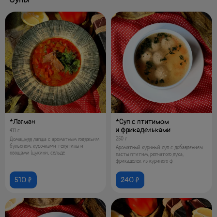
*Лагман
*Суп с птитимом
и фрикадельками
411 г
250 г
Домашняя лапша с ароматным говяжьим
бульоном, кусочками телятины и
Ароматный куриный суп с добавлением
овощами (цукини, сельде
пасты птитим, репчатого лука,
фрикаделек из куриного ф
510 ₽
240 ₽