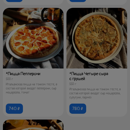
*Пицца Пепперони
*Пицца Четыре сыра
с грушей
500 г
550 г
Итальянская пицца на тонком тесте, в
состав которой входят пепперони, сыр
Итальянская пицца на тонком тесте, в
моцарелла, томат
состав которой входят сыр моцарелла,
сулугуни, пармез
740 ₽
780 ₽