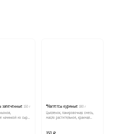
ы запеченные
*Наггетсы куриные
150 г
180 г
ньонов,
Цыпленок, панировочная смесь,
е начинкой из сыра
масло растительное, крахмал
ециями.
кукурузный, специи, соль.
350 ₽