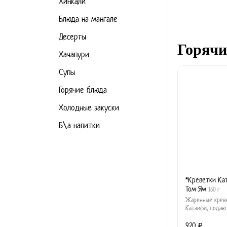
Хинкали
Блюда на мангале
Десерты
Горячи
Хачапури
Супы
Горячие блюда
Холодные закуски
Б\а напитки
*Креветки Ка
Том Ям
160 г
Жаренные креве
Катаифи, подаю
соусе на основе
920 ₽