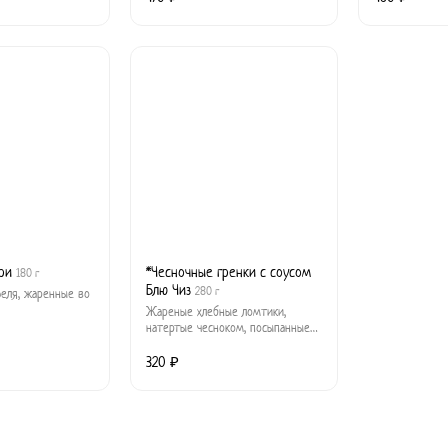
ри
*Чесночные гренки с соусом
180 г
Блю Чиз
280 г
феля, жаренные во
Жареные хлебные ломтики,
натертые чесноком, посыпанные
солью и пармезаном. Подаются с
соусом Блю Чиз.
320 ₽