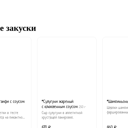
е закуски
таифи с соусом
*Сулугуни жареный
*Шампиньон
с клюквенным соусом
250 г
Шляпки шампи
фаршированны
тки в тесте
Сыр сулугуни в аппетитной
с пряными сп
тся на пикантном
хрустящей панировке.
 пасты Том Ям.
470 ₽
460 ₽