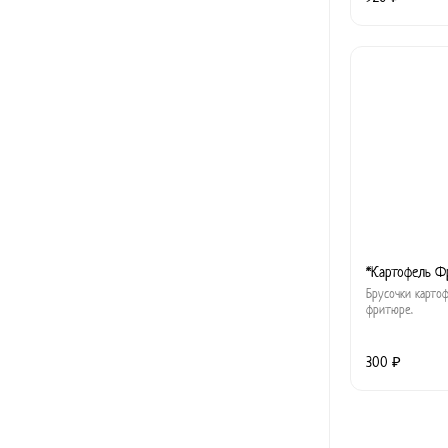
*Картофель Ф
Брусочки карто
фритюре.
300 ₽