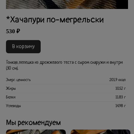
*Хачапури по-мегрельски
530 ₽
В корзину
Тонкая лепешка из дрожжевого теста с сыром снаружи и внутри
(30 см).
Энерг. ценность
201.9 ккал
Жиры
10.52 г
Белки
11.83 г
Углеводы
14.98 г
Мы рекомендуем