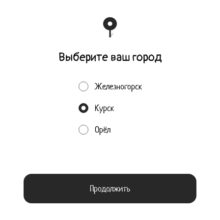
1154633000224 Филиал Банка ВТБ (ПАО) в г. Воронеж р/с
40702810323510000037 к/сч 30101810100000000835 БИК
042007835
Работает на эффективном ядре
Foodpicásso
ver. 3.2
Выберите ваш город
Политика конфиденциальности
Железногорск
Публичная оферта
Курск
Акции, скидки, кэшбэк − в нашем приложении!
Орёл
Пользуясь сайтом, вы даёте согласие на обработку
Мы используем куки.
файлов cookie вашего браузера и использование аналитических сервисов согласно
нашей
политике конфиденциальности
.
ОК