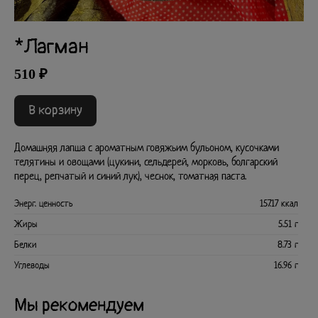
*Лагман
510 ₽
В корзину
Домашняя лапша с ароматным говяжьим бульоном, кусочками
телятины и овощами (цукини, сельдерей, морковь, болгарский
перец, репчатый и синий лук), чеснок, томатная паста.
Энерг. ценность
157.17 ккал
Жиры
5.51 г
Белки
8.73 г
Углеводы
16.96 г
Мы рекомендуем