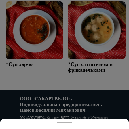
*Суп харчо
*Суп с птитимом и
фрикадельками
ООО «САКАРТВЕЛО»,
Индивидуальный предприниматель
Панов Василий Михайлович
ООО «САКАРТВЕЛО» Юр. адрес: 307170, Курская обл., г. Железногорск,
ул. Алексеевский проезд, д.1А Факт. адрес: 302001, Орловская обл.,
г. Орел, ул. 1-я Посадская, д.24 ИНН 4633036940 КПП 463301001 ОГРН