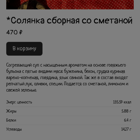
*Солянка сборная со сметаной
470 ₽
В корзину
Согревающий суп с насыщенным ароматом на основе говяжьего
бульона с пятью видами мяса: буженина, бекон, грудка куриная
варено-копченая, говядина, язык свиной. Так же в состав входят
репчатый лук, оливки, специи. Подается со сметаной, лимоном и
свежей зеленью.
Энерг. ценность
135.59 ккал
Жиры
5.88 г
Белки
6.4 г
Углеводы
14.27 г