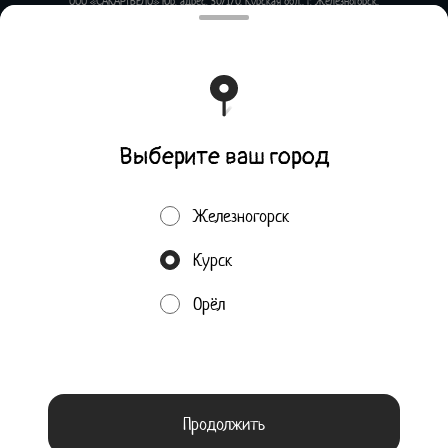
ООО «САКАРТВЕЛО» Юр. адрес: 307170, Курская обл., г. Железногорск,
ул. Алексеевский проезд, д.1А Факт. адрес: 302001, Орловская обл.,
г. Орел, ул. 1-я Посадская, д.24 ИНН 4633036940 КПП 463301001 ОГРН
1154633000224 Филиал Банка ВТБ (ПАО) в г. Воронеж р/с
40702810323510000037 к/сч 30101810100000000835 БИК
042007835
Работает на эффективном ядре
Foodpicásso
ver. 3.2
Выберите ваш город
Политика конфиденциальности
Железногорск
Публичная оферта
Курск
Акции, скидки, кэшбэк − в нашем приложении!
Орёл
Пользуясь сайтом, вы даёте согласие на обработку файлов
Мы используем куки.
cookie вашего браузера и использование аналитических сервисов согласно нашей
политике конфиденциальности
.
ОК