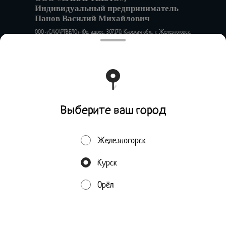
Индивидуальный предприниматель
Панов Василий Михайлович
ООО «САКАРТВЕЛО» Юр. адрес: 307170, Курская обл., г. Железногорск,
ул. Алексеевский проезд, д.1А Факт. адрес: 302001, Орловская обл.,
г. Орел, ул. 1-я Посадская, д.24 ИНН 4633036940 КПП 463301001 ОГРН
1154633000224 Филиал Банка ВТБ (ПАО) в г. Воронеж р/с
40702810323510000037 к/сч 30101810100000000835 БИК
042007835
Работает на эффективном ядре
Foodpicásso
ver. 3.2
Выберите ваш город
Политика конфиденциальности
Железногорск
Публичная оферта
Курск
Акции, скидки, кэшбэк − в нашем приложении!
Орёл
Пользуясь сайтом, вы даёте согласие на обработку
Мы используем куки.