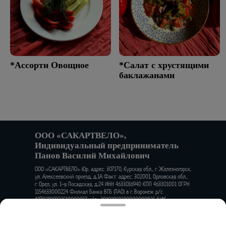
*Ассорти Овощное
*Салат с хрустящими
баклажанами
ООО «САКАРТВЕЛО»,
Индивидуальный предприниматель
Панов Василий Михайлович
ООО «САКАРТВЕЛО» Юр. адрес: 307170, Курская обл., г. Железногорск,
ул. Алексеевский проезд, д.1А Факт. адрес: 302001, Орловская обл.,
г. Орел, ул. 1-я Посадская, д.24 ИНН 4633036940 КПП 463301001 ОГРН
1154633000224 Филиал Банка ВТБ (ПАО) в г. Воронеж р/с
40702810323510000037 к/сч 30101810100000000835 БИК
042007835
Работает на эффективном ядре
Foodpicásso
ver. 3.2